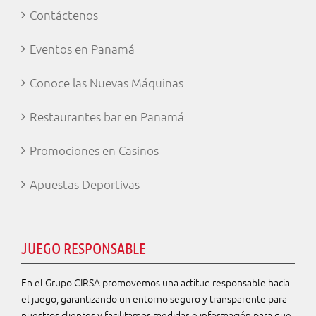
Contáctenos
Eventos en Panamá
Conoce las Nuevas Máquinas
Restaurantes bar en Panamá
Promociones en Casinos
Apuestas Deportivas
JUEGO RESPONSABLE
En el Grupo CIRSA promovemos una actitud responsable hacia
el juego, garantizando un entorno seguro y transparente para
nuestros clientes y facilitamos medidas e información para que