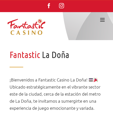
Saltar
Facebook
Instagram
al
contenido
Fantastic
La Doña
¡Bienvenidos a Fantastic Casino La Doña!
Ubicado estratégicamente en el vibrante sector
este de la ciudad, cerca de la estación del metro
de La Doña, te invitamos a sumergirte en una
experiencia de juego emocionante y variada.