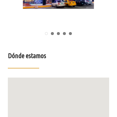
Dónde estamos