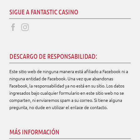
SIGUE A FANTASTIC CASINO
DESCARGO DE RESPONSABILIDAD:
Este sitio web de ninguna manera está afiliado a Facebook ni a
ninguna entidad de Facebook. Una vez que abandonas
Facebook, la responsabilidad ya no está en su
sitio. Los datos
ingresados bajo cualquier formulario en este sitio web no se
comparten, ni
enviaremos spam a su correo.
Si
tiene alguna
pregunta, no dude en utilizar el enlace de contacto.
MÁS INFORMACIÓN