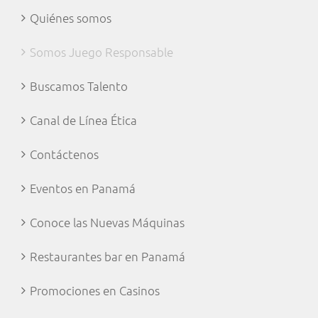
Quiénes somos
Somos Juego Responsable
Buscamos Talento
Canal de Línea Ética
Contáctenos
Eventos en Panamá
Conoce las Nuevas Máquinas
Restaurantes bar en Panamá
Promociones en Casinos