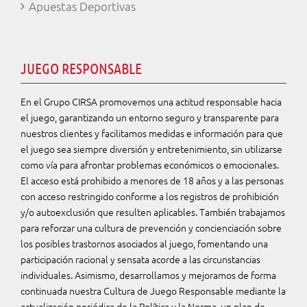
Apuestas Deportivas
JUEGO RESPONSABLE
En el Grupo CIRSA promovemos una actitud responsable hacia
el juego, garantizando un entorno seguro y transparente para
nuestros clientes y facilitamos medidas e información para que
el juego sea siempre diversión y entretenimiento, sin utilizarse
como vía para afrontar problemas económicos o emocionales.
El acceso está prohibido a menores de 18 años y a las personas
con acceso restringido conforme a los registros de prohibición
y/o autoexclusión que resulten aplicables. También trabajamos
para reforzar una cultura de prevención y concienciación sobre
los posibles trastornos asociados al juego, fomentando una
participación racional y sensata acorde a las circunstancias
individuales. Asimismo, desarrollamos y mejoramos de forma
continuada nuestra Cultura de Juego Responsable mediante la
actualización periódica de la Política y la Norma, un plan de