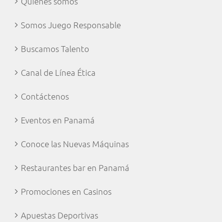
Quiénes somos
Somos Juego Responsable
Buscamos Talento
Canal de Línea Ética
Contáctenos
Eventos en Panamá
Conoce las Nuevas Máquinas
Restaurantes bar en Panamá
Promociones en Casinos
Apuestas Deportivas