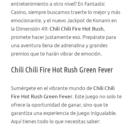
entretenimiento a otro nivel? En Fantastic
Casino, siempre buscamos traerte lo mejor y más
emocionante, y el nuevo Jackpot de Konami en
la Dimensión 49:
Chili Chili Fire Hot Rush
,
promete hacer justamente eso. Prepárate para
una aventura llena de adrenalina y grandes
premios que te harán vibrar de emoción.
Chili Chili Fire Hot Rush Green Fever
Sumérgete en el vibrante mundo de
Chili Chili
Fire Hot Rush Green Fever
. Este juego no solo te
ofrece la oportunidad de ganar, sino que te
garantiza una experiencia de juego inigualable.
Aquí tienes todo lo que necesitas saber: