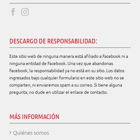
DESCARGO DE RESPONSABILIDAD:
Este sitio web de ninguna manera está afiliado a Facebook ni a
ninguna entidad de Facebook. Una vez que abandonas
Facebook, la responsabilidad ya no está en su
sitio. Los datos
ingresados bajo cualquier formulario en este sitio web no se
comparten, ni
enviaremos spam a su correo.
Si
tiene alguna
pregunta, no dude en utilizar el enlace de contacto.
MÁS INFORMACIÓN
Quiénes somos