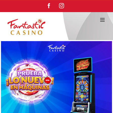
Saltar
Facebook
Instagram
al
contenido