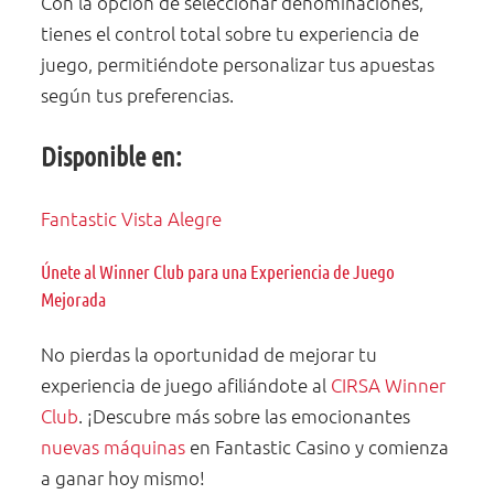
Con la opción de seleccionar denominaciones,
tienes el control total sobre tu experiencia de
juego, permitiéndote personalizar tus apuestas
según tus preferencias.
Disponible en:
Fantastic Vista Alegre
Únete al Winner Club para una Experiencia de Juego
Mejorada
No pierdas la oportunidad de mejorar tu
experiencia de juego afiliándote al
CIRSA Winner
Club
. ¡Descubre más sobre las emocionantes
nuevas máquinas
en Fantastic Casino y comienza
a ganar hoy mismo!