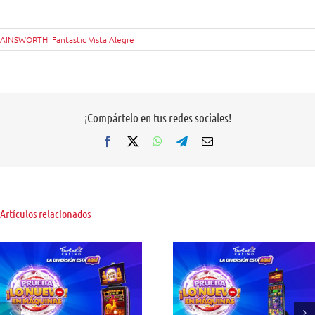
AINSWORTH
,
Fantastic Vista Alegre
¡Compártelo en tus redes sociales!
Facebook
X
WhatsApp
Telegram
Correo
electrónico
Artículos relacionados
Descubre las Nueva