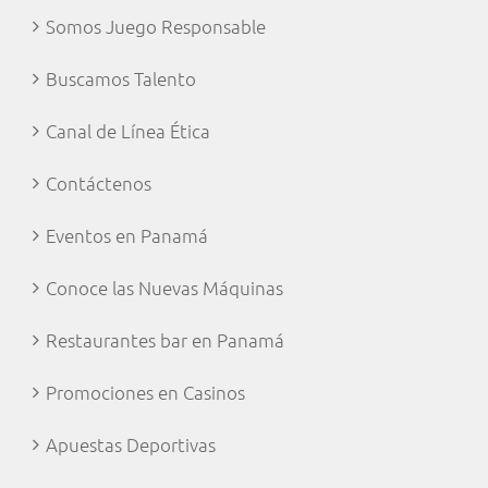
Somos Juego Responsable
Buscamos Talento
Canal de Línea Ética
Contáctenos
Eventos en Panamá
Conoce las Nuevas Máquinas
Restaurantes bar en Panamá
Promociones en Casinos
Apuestas Deportivas