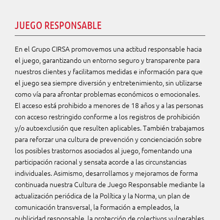
JUEGO RESPONSABLE
En el Grupo CIRSA promovemos una actitud responsable hacia
el juego, garantizando un entorno seguro y transparente para
nuestros clientes y facilitamos medidas e información para que
el juego sea siempre diversión y entretenimiento, sin utilizarse
como vía para afrontar problemas económicos o emocionales.
El acceso está prohibido a menores de 18 años y a las personas
con acceso restringido conforme a los registros de prohibición
y/o autoexclusión que resulten aplicables. También trabajamos
para reforzar una cultura de prevención y concienciación sobre
los posibles trastornos asociados al juego, fomentando una
participación racional y sensata acorde a las circunstancias
individuales. Asimismo, desarrollamos y mejoramos de forma
continuada nuestra Cultura de Juego Responsable mediante la
actualización periódica de la Política y la Norma, un plan de
comunicación transversal, la formación a empleados, la
publicidad responsable, la protección de colectivos vulnerables