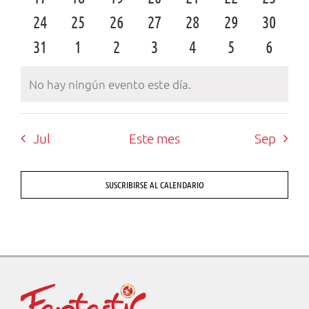
eventos
0
eventos
0
eventos
0
eventos
0
eventos
0
eventos
0
evento
0
24
25
26
27
28
29
30
eventos
0
eventos
0
eventos
0
eventos
0
eventos
0
eventos
0
evento
0
31
1
2
3
4
5
6
eventos
eventos
eventos
eventos
eventos
eventos
evento
No hay ningún evento este día.
Aviso
Jul
Este mes
Sep
SUSCRIBIRSE AL CALENDARIO