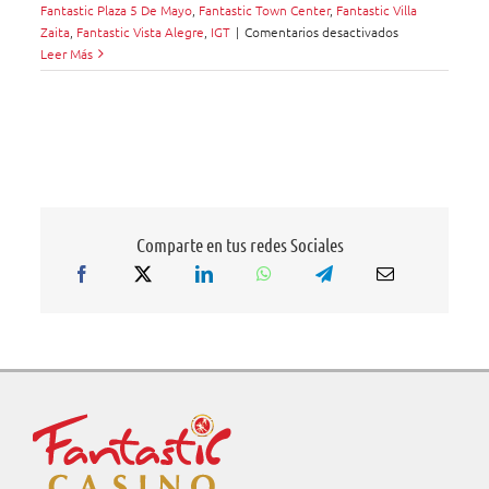
Fantastic Plaza 5 De Mayo
,
Fantastic Town Center
,
Fantastic Villa
en
Zaita
,
Fantastic Vista Alegre
,
IGT
|
Comentarios desactivados
Descubre
Leer Más
la
Emoción
en
Fantastic
Casino
con
PeakSlant32™
de
Comparte en tus redes Sociales
IGT