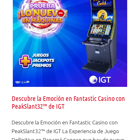
KONAMI
os
Descubre la Emoción en Fantastic Casino con
PeakSlant32™ de IGT
Descubre la Emoción en Fantastic Casino con
PeakSlant32™ de IGT La Experiencia de Juego
Definitiva en Panamá Conoce que hay de nuevo