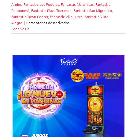
Andes
,
Fantastic Los Pueblos
,
Fantastic Mañanitas
,
Fantastic
Penonomé
,
Fantastic Plaza Tocumen
,
Fantastic San Miguelito
,
Fantastic Town Center
,
Fantastic Villa Lucre
,
Fantastic Vista
en
Alegre
|
Comentarios desactivados
Nueva
Leer Más
Máquina
EGT
G
50
V
ST
en
Fantastic
Casino
ne
ic
ña