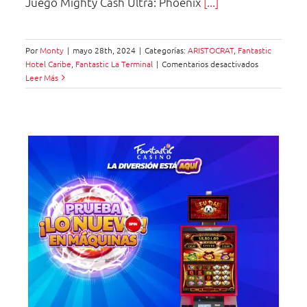
Juego Mighty Cash Ultra: Phoenix
[...]
Por
Monty
|
mayo 28th, 2024
|
Categorías:
ARISTOCRAT
,
Fantastic
en
Hotel Caribe
,
Fantastic La Terminal
|
Comentarios desactivados
Mighty
Leer Más
Cash
Ultra:
Phoenix
Storm™
tic
re