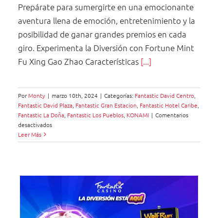
Prepárate para sumergirte en una emocionante
aventura llena de emoción, entretenimiento y la
posibilidad de ganar grandes premios en cada
giro. Experimenta la Diversión con Fortune Mint
Fu Xing Gao Zhao Características
[...]
Por
Monty
|
marzo 10th, 2024
|
Categorías:
Fantastic David Centro
,
Fantastic David Plaza
,
Fantastic Gran Estacion
,
Fantastic Hotel Caribe
,
Fantastic La Doña
,
Fantastic Los Pueblos
,
KONAMI
|
Comentarios
en
desactivados
Descubre
Leer Más
la
emoción
en
Fantastic
Casino:
Fortune
Mint
de