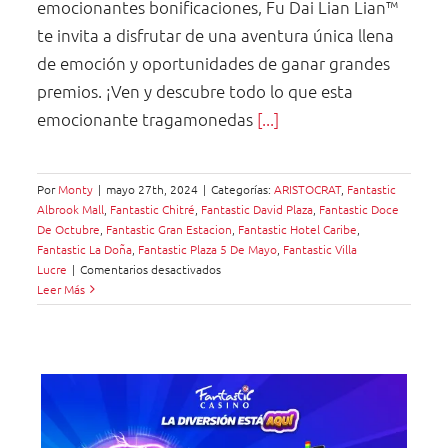
emocionantes bonificaciones, Fu Dai Lian Lian™
te invita a disfrutar de una aventura única llena
de emoción y oportunidades de ganar grandes
premios. ¡Ven y descubre todo lo que esta
emocionante tragamonedas
[...]
Por
Monty
|
mayo 27th, 2024
|
Categorías:
ARISTOCRAT
,
Fantastic
Albrook Mall
,
Fantastic Chitré
,
Fantastic David Plaza
,
Fantastic Doce
De Octubre
,
Fantastic Gran Estacion
,
Fantastic Hotel Caribe
,
Fantastic La Doña
,
Fantastic Plaza 5 De Mayo
,
Fantastic Villa
en
Lucre
|
Comentarios desactivados
Vive
Leer Más
la
Prosperidad
con
Fu
Dai
Lian
Lian